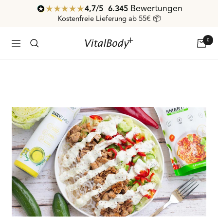
Direkt
Bewertungen
4,7
/ 5
6.345
zum
Kostenfreie Lieferung ab 55€ 📦
Inhalt
0
VitalBodyPLUS.de
Navigation