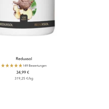
Reduxsol
149 Bewertungen
Angebotspreis
34,99 €
319,25 €
/
kg