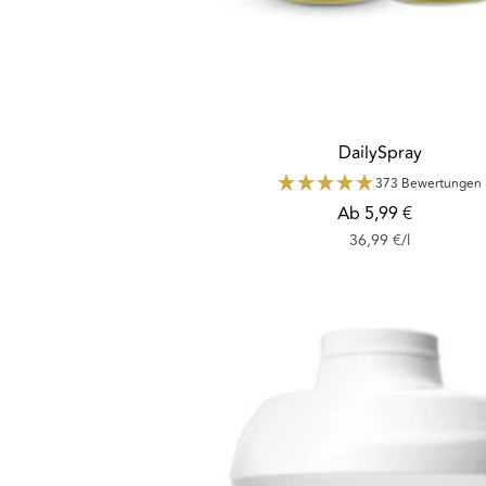
DailySpray
373 Bewertungen
Angebotspreis
Ab 5,99 €
36,99 €
/
l