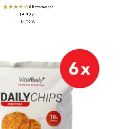
8 Bewertungen
Angebotspreis
16,99 €
16,99 €
/
l