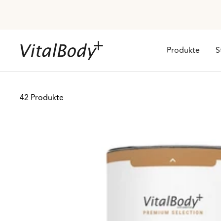
Direkt
zum
Inhalt
VitalBodyPLUS.de
Produkte
S
42 Produkte