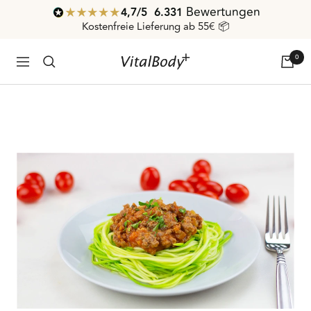
Direkt
Bewertungen
4,7
/ 5
6.331
zum
Kostenfreie Lieferung ab 55€ 📦
Inhalt
0
VitalBodyPLUS.de
Navigation