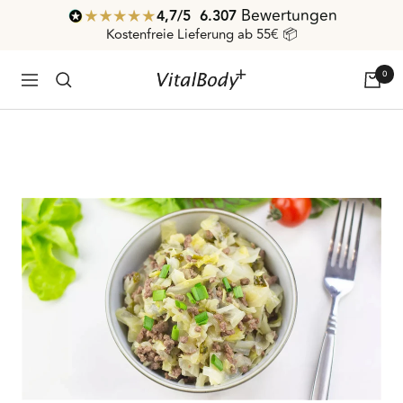
Direkt
Bewertungen
4,7
/ 5
6.307
zum
Kostenfreie Lieferung ab 55€ 📦
Inhalt
0
VitalBodyPLUS.de
Navigation