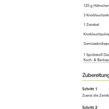
125 g Hähnchenb
3 Knoblauchze
1 Zwiebel
Knoblauchpulve
Gemüsebrühepu
1 Sprühstoß Dai
Koch- & Backsp
Zubereitun
Zuerst die Zwie