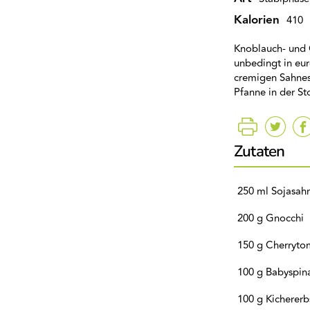
Kalorien
410
Knoblauch- und 
unbedingt in eu
cremigen Sahnes
Pfanne in der St
Zutaten
250 ml Sojasahn
200 g Gnocchi
150 g Cherryto
100 g Babyspin
100 g Kichererb