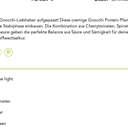
Gnocchi-Liebhaber aufgepasst! Diese cremige Gnocchi Protein Pfan
re Stabiphase einbauen. Die Kombination aus Cherrytomaten, Spina
auce geben die perfekte Balance aus Säure und Sämigkeit für dein
offwechselkur.
e light
maten
at
sen