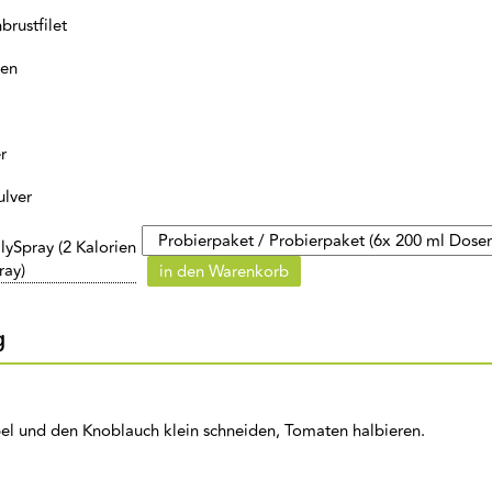
rustfilet
hen
r
lver
lySpray (2 Kalorien
ray)
in den Warenkorb
g
bel und den Knoblauch klein schneiden, Tomaten halbieren.