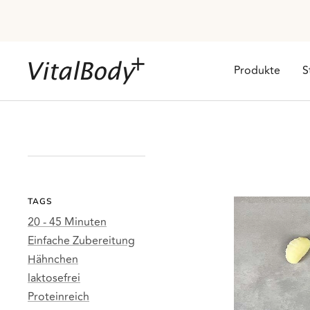
Direkt
zum
Inhalt
VitalBodyPLUS.de
Produkte
S
TAGS
20 - 45 Minuten
Einfache Zubereitung
Hähnchen
laktosefrei
Proteinreich