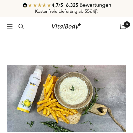
Direkt
Bewertungen
4,7
/ 5
6.325
zum
Kostenfreie Lieferung ab 55€ 📦
Inhalt
0
VitalBodyPLUS.de
Navigation