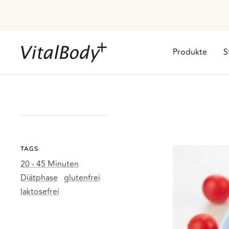
Direkt
zum
Inhalt
VitalBodyPLUS.de
Produkte
S
TAGS
20 - 45 Minuten
Diätphase
glutenfrei
laktosefrei