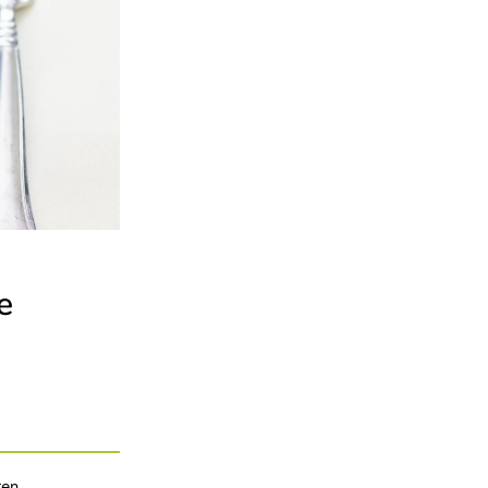
e
ten