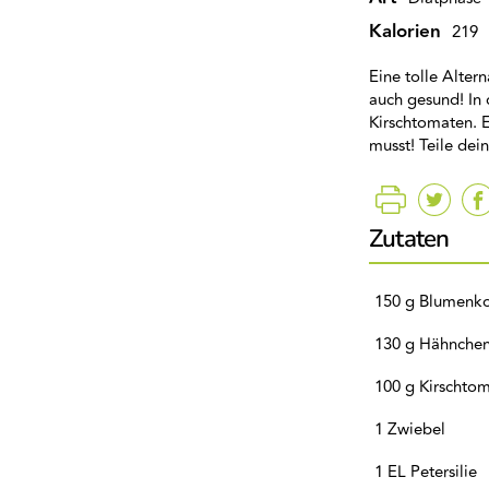
Kalorien
219
Eine tolle Alter
auch gesund! In 
Kirschtomaten. 
musst! Teile de
Zutaten
150 g Blumenko
130 g Hähnchen
100 g Kirschto
1 Zwiebel
1 EL Petersilie