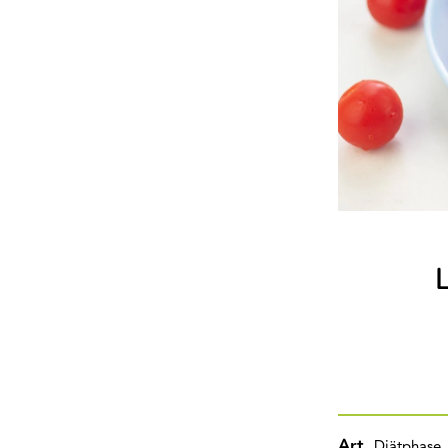
Art
Diätphase