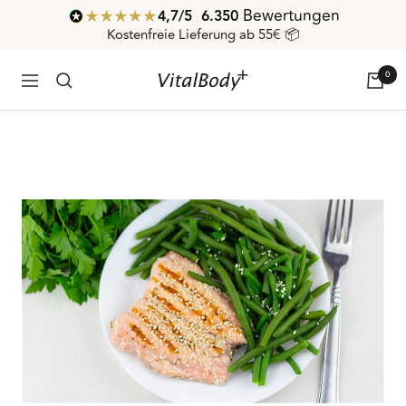
Direkt
Bewertungen
4,7
/ 5
6.350
zum
Kostenfreie Lieferung ab 55€ 📦
Inhalt
0
VitalBodyPLUS.de
Navigation