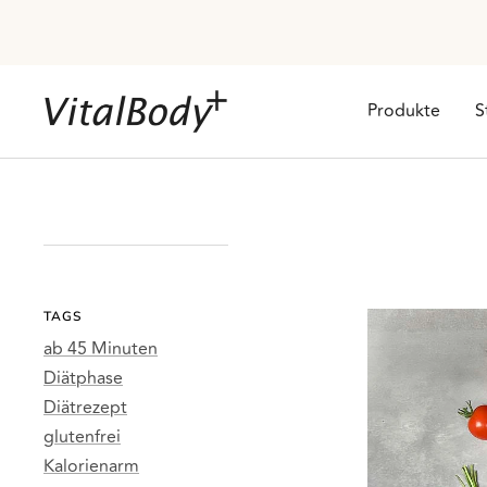
Direkt
zum
Inhalt
VitalBodyPLUS.de
Produkte
S
TAGS
ab 45 Minuten
Diätphase
Diätrezept
glutenfrei
Kalorienarm