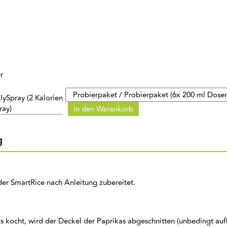
r
lySpray (2 Kalorien
ray)
in den Warenkorb
g
der SmartRice nach Anleitung zubereitet.
s kocht, wird der Deckel der Paprikas abgeschnitten (unbedingt au