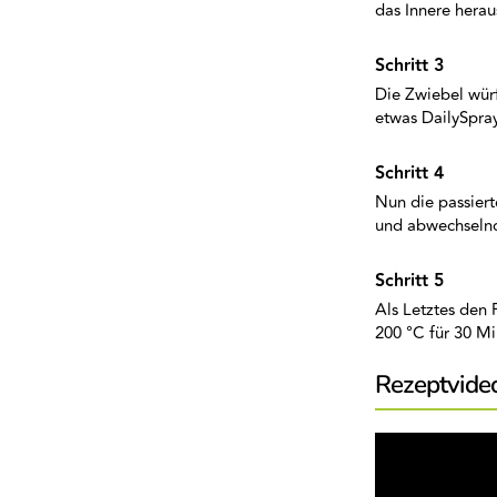
das Innere her
Die Zwiebel wür
etwas DailySpray
Nun die passier
und abwechselnd
Als Letztes den 
200 °C für 30 M
Rezeptvide