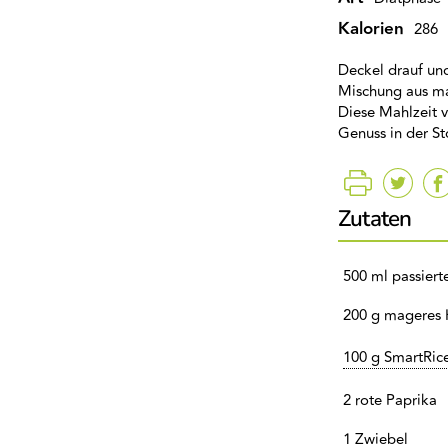
Kalorien
286
Deckel drauf und
Mischung aus ma
Diese Mahlzeit v
Genuss in der St
Zutaten
500 ml passier
200 g mageres 
100 g SmartRic
2 rote Paprika
1 Zwiebel