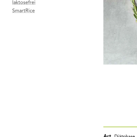
laktosefrei
SmartRice
Art
Diätphase