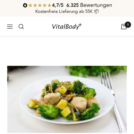
Direkt
Bewertungen
4,7
/ 5
6.325
zum
Kostenfreie Lieferung ab 55€ 📦
Inhalt
0
VitalBodyPLUS.de
Navigation