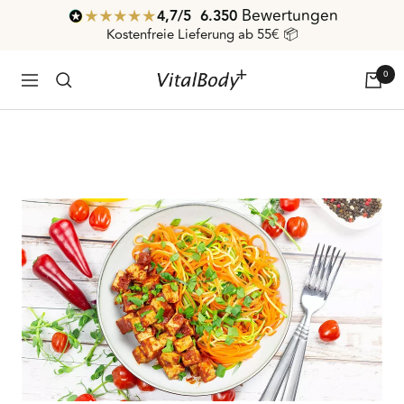
Direkt
Bewertungen
4,7
/ 5
6.350
zum
Kostenfreie Lieferung ab 55€ 📦
Inhalt
0
VitalBodyPLUS.de
Navigation