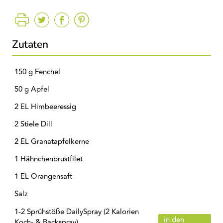
Zutaten
150 g Fenchel
50 g Apfel
2 EL Himbeeressig
2 Stiele Dill
2 EL Granatapfelkerne
1 Hähnchenbrustfilet
1 EL Orangensaft
Salz
1-2 Sprühstöße DailySpray (2 Kalorien
in den
Koch- & Backspray)