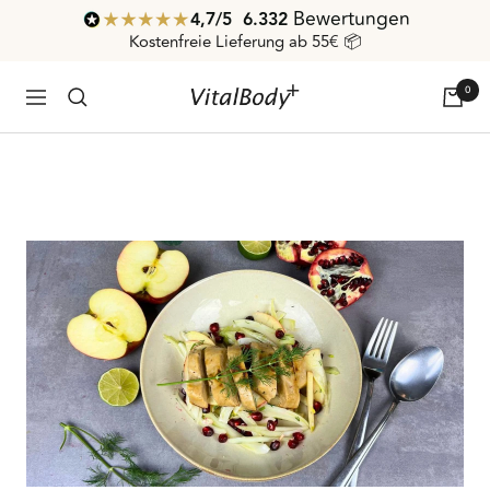
Direkt
Bewertungen
4,7
/ 5
6.332
zum
Kostenfreie Lieferung ab 55€ 📦
Inhalt
0
VitalBodyPLUS.de
Navigation