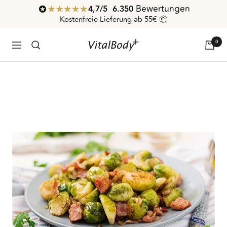
Direkt
Bewertungen
4,7
/ 5
6.350
zum
Kostenfreie Lieferung ab 55€ 📦
Inhalt
0
VitalBodyPLUS.de
Navigation