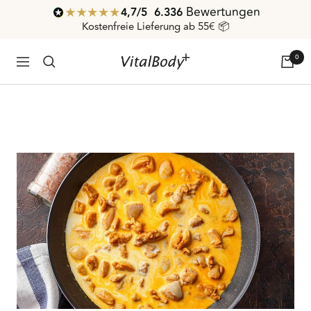
Direkt
Bewertungen
4,7
/ 5
6.336
zum
Kostenfreie Lieferung ab 55€ 📦
Inhalt
0
VitalBodyPLUS.de
Navigation