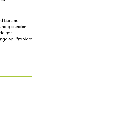
und Banane
n und gesunden
 deiner
enge an. Probiere