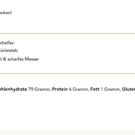
mecken!
nhelfer:
ürierstab
t & scharfes Messer
ohlenhydrate
79 Gramm,
Protein
6 Gramm,
Fett
1 Gramm,
Glute