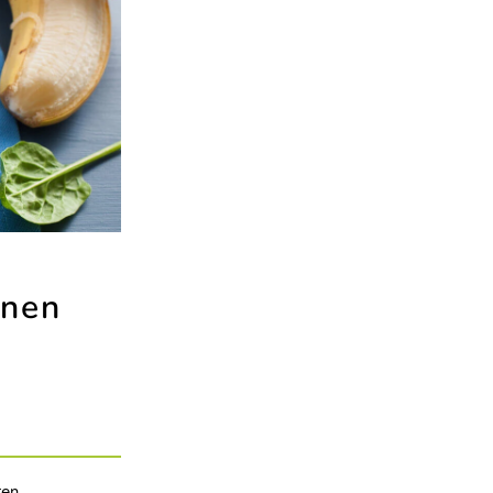
anen
ten