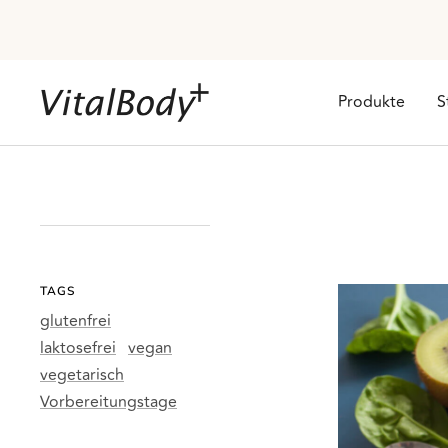
Direkt
zum
Inhalt
VitalBodyPLUS.de
Produkte
S
TAGS
glutenfrei
laktosefrei
vegan
vegetarisch
Vorbereitungstage