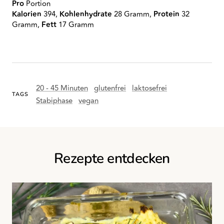
Pro
Portion
Kalorien
394,
Kohlenhydrate
28 Gramm,
Protein
32
Gramm,
Fett
17 Gramm
20 - 45 Minuten
glutenfrei
laktosefrei
TAGS
Stabiphase
vegan
Rezepte entdecken