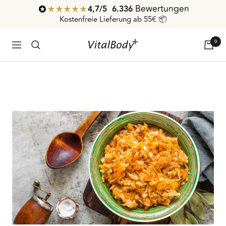
Direkt
Bewertungen
4,7
/ 5
6.336
zum
Kostenfreie Lieferung ab 55€ 📦
Inhalt
0
VitalBodyPLUS.de
Navigation