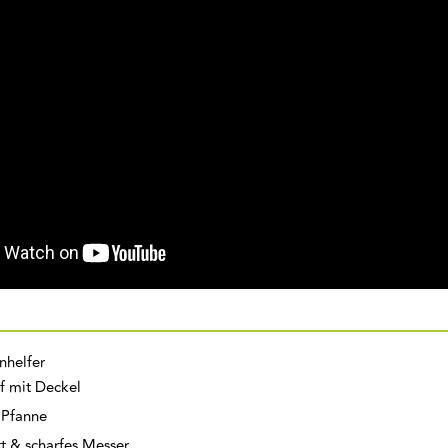
nhelfer
pf mit Deckel
 Pfanne
t & scharfes Messer