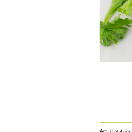
Art
Diätphase