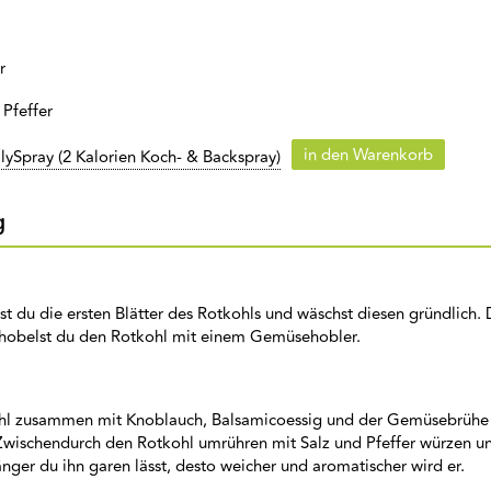
r
 Pfeffer
in den Warenkorb
lySpray (2 Kalorien Koch- & Backspray)
g
st du die ersten Blätter des Rotkohls und wäschst diesen gründlich.
 hobelst du den Rotkohl mit einem Gemüsehobler.
l zusammen mit Knoblauch, Balsamicoessig und der Gemüsebrühe 
 Zwischendurch den Rotkohl umrühren mit Salz und Pfeffer würzen u
änger du ihn garen lässt, desto weicher und aromatischer wird er.