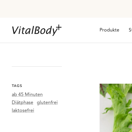
Direkt
zum
Inhalt
VitalBodyPLUS.de
Produkte
S
TAGS
ab 45 Minuten
Diätphase
glutenfrei
laktosefrei