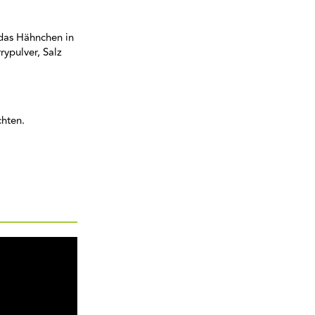
 das Hähnchen in
ypulver, Salz
chten.