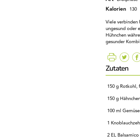
Kalorien
130
Viele verbinden
ungesund oder ei
Hühnchen währen
gesunder Kombin
Zutaten
150 g Rotkohl, f
150 g Hähnchenb
100 ml Gemüse
1 Knoblauchze
2 EL Balsamico 