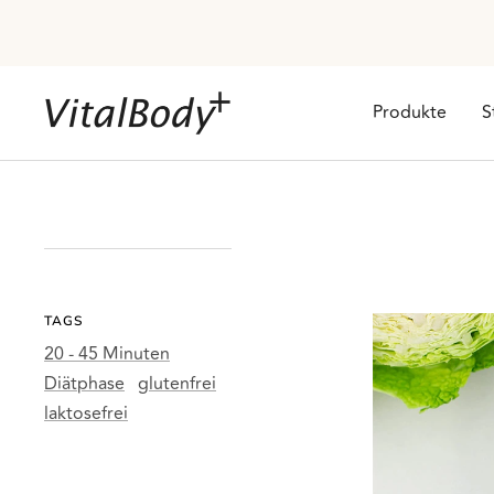
Direkt
zum
Inhalt
VitalBodyPLUS.de
Produkte
S
TAGS
20 - 45 Minuten
Diätphase
glutenfrei
laktosefrei