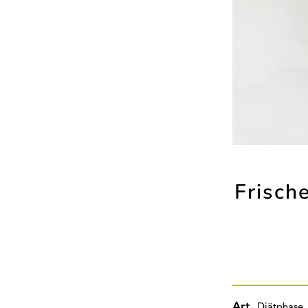
Frisch
Art
Diätphase