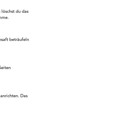
 löschst du das
amme.
nsaft beträufeln
Seiten
anrichten. Das