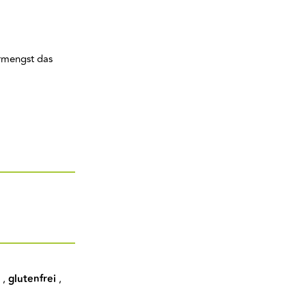
ermengst das
,
glutenfrei
,