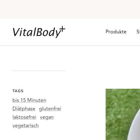
Direkt
zum
Inhalt
VitalBodyPLUS.de
Produkte
S
TAGS
bis 15 Minuten
Diätphase
glutenfrei
laktosefrei
vegan
vegetarisch