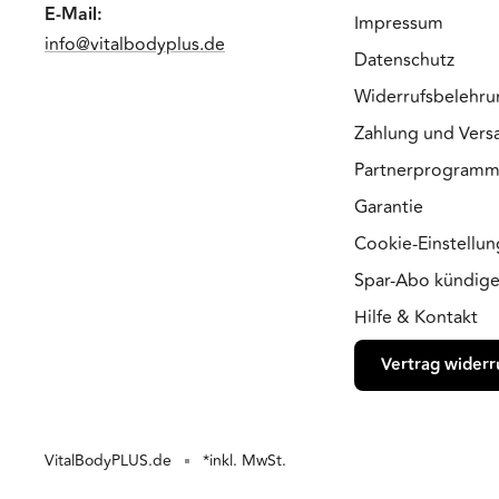
E-Mail:
Impressum
info@vitalbodyplus.de
Datenschutz
Widerrufsbelehru
Zahlung und Vers
Partnerprogram
Garantie
Cookie-Einstellu
Spar-Abo kündig
Hilfe & Kontakt
Vertrag widerr
VitalBodyPLUS.de
*inkl. MwSt.