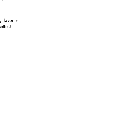
yFlavor in
elbst!