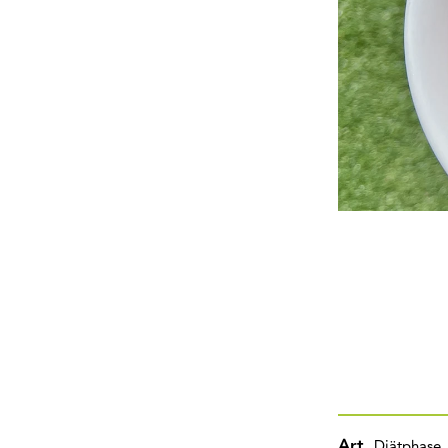
Art
Diätphase