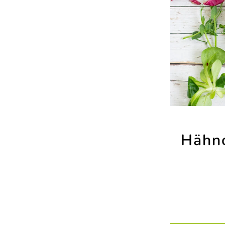
Hähn