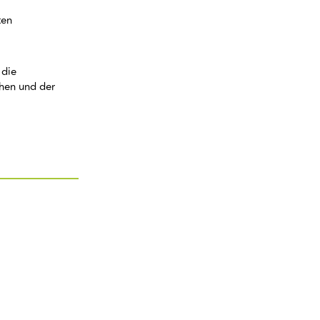
ten
 die
hen und der