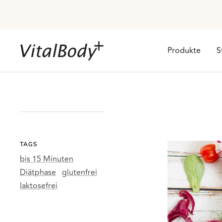
Direkt
zum
Inhalt
VitalBodyPLUS.de
Produkte
S
TAGS
bis 15 Minuten
Diätphase
glutenfrei
laktosefrei