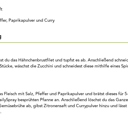
ft
effer, Paprikapulver und Curry
g
t du das Hähnchenbrustfilet und tupfst es ab. Anschließend schnei
 Stücke, wäschst die Zucchini und schneidest diese mithilfe eines Spi
as Fleisch mit Salz, Pfeffer und Paprikapulver und brätst dieses für 5
ailySpray besprühten Pfanne an. Anschließend löschst du das Ganze
emüsebrühe ab, gibst Zitronensaft und Currypulver hinzu und lässt
.