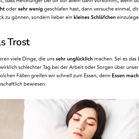
, dass Heißhunger bei dir vor allem dann vorkommt, wenn du 
ht
oder
sehr
wenig
geschlafen hast, dann versuche einmal, dir
k zu gönnen, sondern lieber ein
kleines Schläfchen
einzulege
s Trost
eren viele Dinge, die uns
sehr unglücklich
machen. Sei es das 
wirklich schlechter Tag bei der Arbeit oder Sorgen über unser
solchen Fällen greifen wir schnell zum Essen, denn
Essen macht
nschaftlich bewiesen.