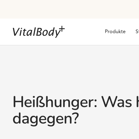
Direkt
zum
Inhalt
VitalBodyPLUS.de
Produkte
S
Heißhunger: Was h
dagegen?