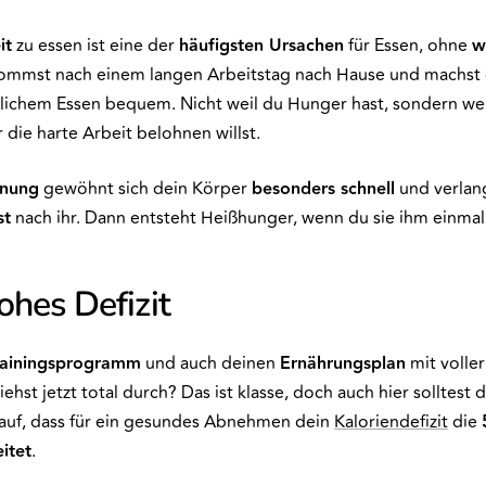
it
zu essen ist eine der
häufigsten Ursachen
für Essen, ohne
w
ommst nach einem langen Arbeitstag nach Hause und machst e
lichem Essen bequem. Nicht weil du Hunger hast, sondern wei
die harte Arbeit belohnen willst.
hnung
gewöhnt sich dein Körper
besonders schnell
und verlan
st
nach ihr. Dann entsteht Heißhunger, wenn du sie ihm einmal
ohes Defizit
rainingsprogramm
und auch deinen
Ernährungsplan
mit voller
iehst jetzt total durch? Das ist klasse, doch auch hier solltest 
rauf, dass für ein gesundes Abnehmen dein
Kaloriendefizit
die
itet
.