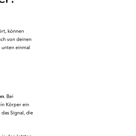
ört, können
uch von deinen
r unten einmal
en
. Bei
in Körper ein
das Signal, die