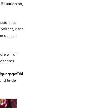
Situation ab,
nation aus
erwischt, dann
gen danach
die wir dir
hdachtes
tigungsgefühl
und finde