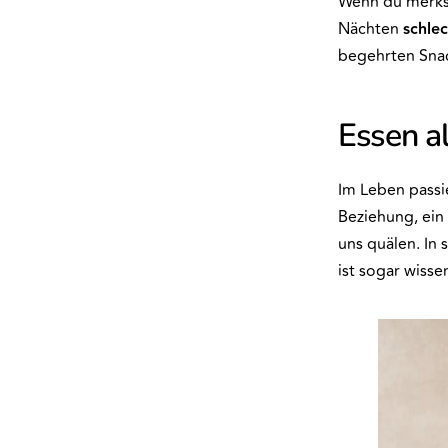
Wenn du merkst
Nächten
schlec
begehrten Snac
Essen al
Im Leben passi
Beziehung, ein 
uns quälen. In 
ist sogar wisse