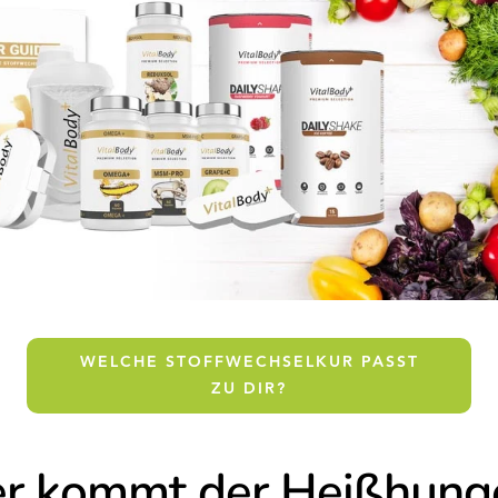
WELCHE STOFFWECHSELKUR PASST
ZU DIR?
r kommt der Heißhung