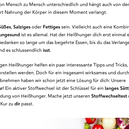
von Mensch zu Mensch unterschiedlich und hängt auch von der 
rt Nahrung der Körper in diesem Moment verlangt.
Süßes
,
Salziges
oder
Fettiges
sein. Vielleicht auch eine Kombi
ungesund
ist es allemal. Hat der Heißhunger dich erst einmal 
Gedanken so lange um das begehrte Essen, bis du das Verlan
nd es schlussendlich
isst
.
en Heißhunger helfen ein paar interessante Tipps und Tricks, 
orstellen werden. Doch für ein insgesamt wirksames und durc
nehmen haben wir schon jetzt eine Lösung für dich: Unsere
ur
! Ein aktiver Stoffwechsel ist der Schlüssel für ein
langes Sät
idung von Heißhunger. Mache jetzt unseren
Stoffwechseltest
 Kur zu
dir
passt.