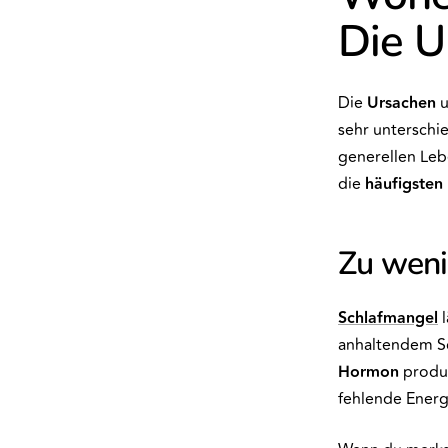
Die U
Die
Ursachen
u
sehr unterschi
generellen Le
die
häufigsten
Zu weni
Schlafmangel
l
anhaltendem Sc
Hormon
produz
fehlende Energ