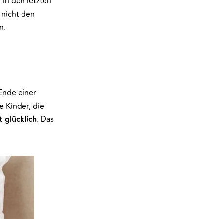
in den letzten
 nicht den
n.
Ende einer
e Kinder, die
 glücklich
. Das