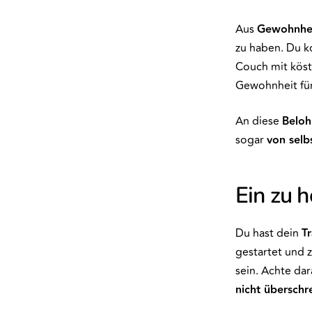
Aus
Gewohnhe
zu haben. Du k
Couch mit köst
Gewohnheit für 
An diese
Belo
sogar
von selb
Ein zu h
Du hast dein
T
gestartet und z
sein. Achte da
nicht überschre