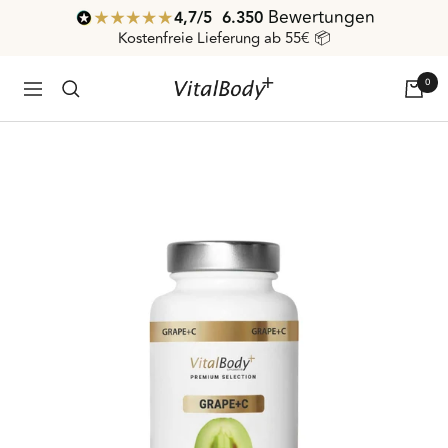
Direkt
Bewertungen
4,7
/ 5
6.350
zum
Kostenfreie Lieferung ab 55€ 📦
Inhalt
0
VitalBodyPLUS.de
Navigation