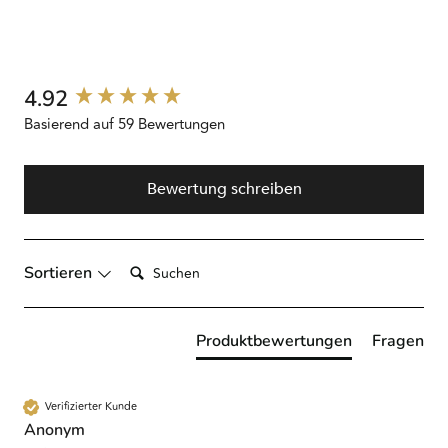
New content loaded
4.92
Basierend auf 59 Bewertungen
Bewertung schreiben
Suchen:
Sortieren
Produktbewertungen
Fragen
Verifizierter Kunde
Anonym