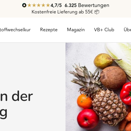
Bewertungen
4,7
/ 5
6.325
Kostenfreie Lieferung ab 55€ 📦
toffwechselkur
Rezepte
Magazin
VB+ Club
Übe
n der
ng