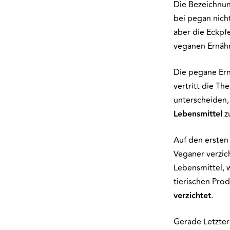
Die Bezeichnu
bei pegan nich
aber die Eckpfe
veganen Ernähru
Die pegane Er
vertritt die T
unterscheiden,
Lebensmittel
z
Auf den ersten
Veganer verzic
Lebensmittel, w
tierischen Pro
verzichtet
.
Gerade Letztere