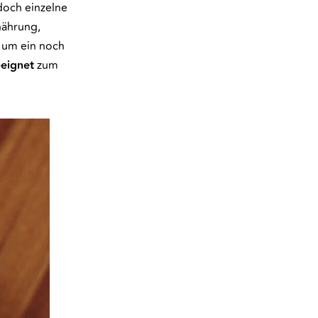
doch einzelne
nährung,
i um ein noch
eignet
zum