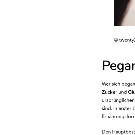
© twenty
Pegan
Wer sich pegan 
Zucker
und
Gl
ursprünglichen
sind. In erster
Ernährungsform
Den Hauptbest