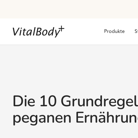
Direkt
zum
Inhalt
VitalBodyPLUS.de
Produkte
S
Die 10 Grundregel
peganen Ernähru