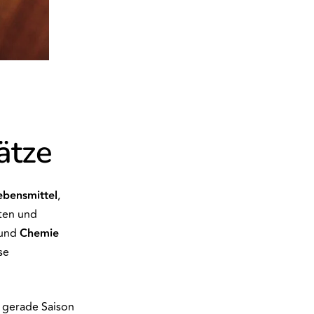
ätze
Lebensmittel
,
eten und
und
Chemie
se
s gerade Saison