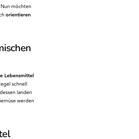
n. Nun möchten
ich
orientieren
mischen
ge Lebensmittel
Regel schnell
tdessen landen
 Gemüse werden
tel