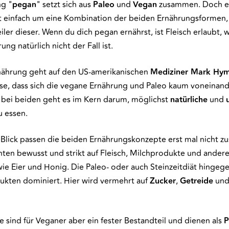
ng "
pegan
" setzt sich aus
Paleo
und
Vegan
zusammen. Doch es
t einfach um eine Kombination der beiden Ernährungsformen, 
iler dieser. Wenn du dich pegan ernährst, ist Fleisch erlaubt, 
ng natürlich nicht der Fall ist.
nährung geht auf den US-amerikanischen
Mediziner Mark Hy
hese, dass sich die vegane Ernährung und Paleo kaum voneinan
 bei beiden geht es im Kern darum, möglichst
natürliche
und
u essen.
 Blick passen die beiden Ernährungskonzepte erst mal nicht 
hten bewusst und strikt auf Fleisch, Milchprodukte und andere
ie Eier und Honig. Die Paleo- oder auch Steinzeitdiät hingege
dukten dominiert. Hier wird vermehrt auf
Zucker
,
Getreide
un
 sind für Veganer aber ein fester Bestandteil und dienen als
P