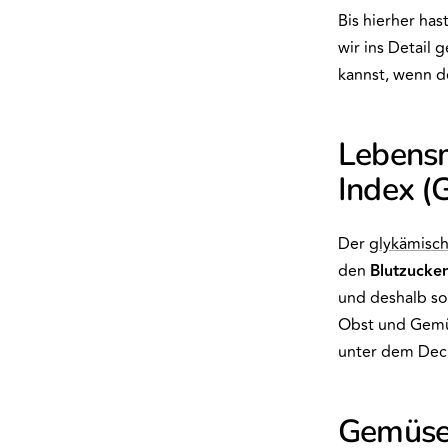
Bis hierher ha
wir ins Detail 
kannst, wenn d
Lebensm
Index (G
Der
glykämisch
den
Blutzucker
und deshalb so
Obst und Gemü
unter dem Deck
Gemüse 