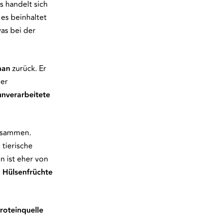
 handelt sich
es beinhaltet
was bei der
man
zurück. Er
der
unverarbeitete
zusammen.
 tierische
n ist eher von
d
Hülsenfrüchte
roteinquelle