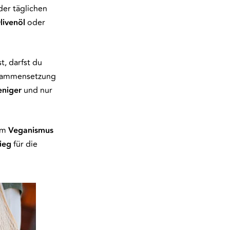
der täglichen
livenöl
oder
, darfst du
usammensetzung
niger
und nur
zum
Veganismus
ieg
für die