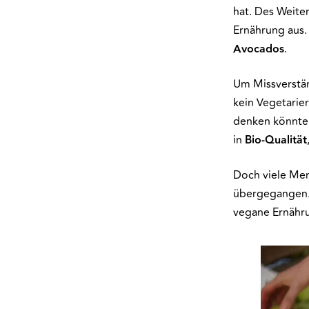
hat. Des Weite
Ernährung aus.
Avocados
.
Um Missverstän
kein Vegetarie
denken könnte.
in
Bio-Qualität
Doch viele Men
übergegangen. 
vegane Ernähr