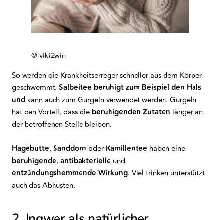
© viki2win
So werden die Krankheitserreger schneller aus dem Körper
geschwemmt.
Salbeitee
beruhigt zum Beispiel den Hals
und
kann auch zum
Gurgeln
verwendet werden. Gurgeln
hat den Vorteil, dass die
beruhigenden
Zutaten
länger an
der betroffenen Stelle bleiben.
Hagebutte
,
Sanddorn
oder
Kamillentee
haben eine
beruhigende
,
antibakterielle
und
entzündungshemmende
Wirkung
. Viel trinken unterstützt
auch das Abhusten.
2. Ingwer als natürlicher