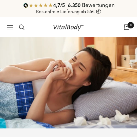
Direkt
Bewertungen
4,7
/ 5
6.350
zum
Kostenfreie Lieferung ab 55€ 📦
Inhalt
0
VitalBodyPLUS.de
Navigation