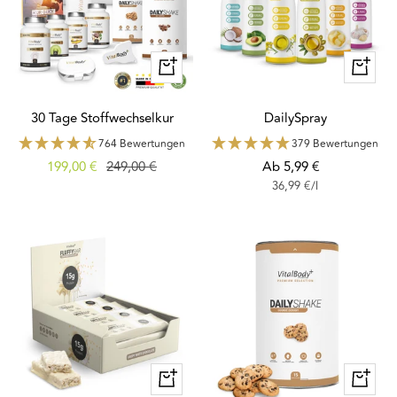
Schnellansicht
Schnella
30 Tage Stoffwechselkur
DailySpray
764 Bewertungen
379 Bewertungen
Angebotspreis
Regulärer
Angebotspreis
199,00 €
249,00 €
Ab 5,99 €
36,99 €
/
l
Preis
Schnellansicht
Schnella