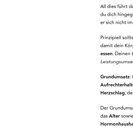
All dies führt 
du dich hingeg
er sich nicht i
Prinzipiell soll
damit dein Körp
essen
. Deinen 
Leistungsumsa
Grundumsatz
:
Aufrechterhal
Herzschlag
, d
Der Grundumsat
das
Alter
sowie
Hormonhausha