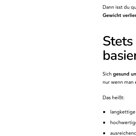
Dann isst du qu
Gewicht verlie
Stets 
basie
Sich
gesund u
nur wenn man 
Das heißt:
langkettig
hochwerti
ausreichen