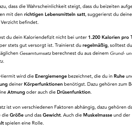
dazu, dass die Wahrscheinlichkeit steigt, dass du beizeiten aufge
en mit den
richtigen Lebensmitteln satt
, suggerierst du dein
m Verzicht befindet.
test du dein Kaloriendefizit nicht bei unter
1.200 Kalorien pro 
er stets gut versorgt ist. Trainierst du
regelmäßig
, solltest 
täglichen
berechnest du aus deinem
Gesamtumsatz
Grund- un
.
tz
 Hiermit wird die
Energiemenge
bezeichnet, die du in
Ruhe
und
tung
deiner
Körperfunktionen
benötigst. Dazu gehören zum Be
eine
Atmung
oder auch die
Drüsenfunktion
.
z ist von verschiedenen Faktoren abhängig, dazu gehören d
 die
Größe
und das
Gewicht
. Auch die
Muskelmasse
und der
lt
spielen eine Rolle.