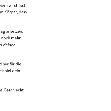
ben wirst. Isst
em Körper, dass
Tag
ansetzen,
du noch
mehr
d deinen
 nur für die
ispiel dein
as
Geschlecht
,