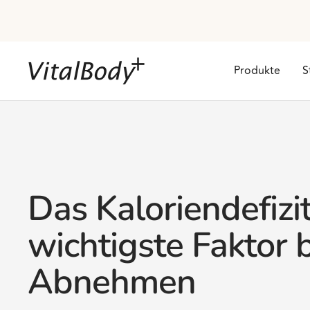
Direkt
zum
Inhalt
VitalBodyPLUS.de
Produkte
S
Das Kaloriendefizit
wichtigste Faktor 
Abnehmen