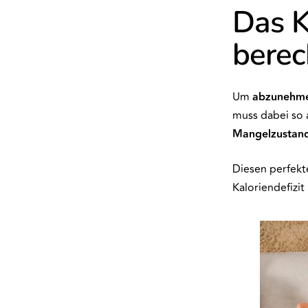
Das Ka
bere
Um
abzunehm
muss dabei so 
Mangelzustan
Diesen perfekte
Kaloriendefizit