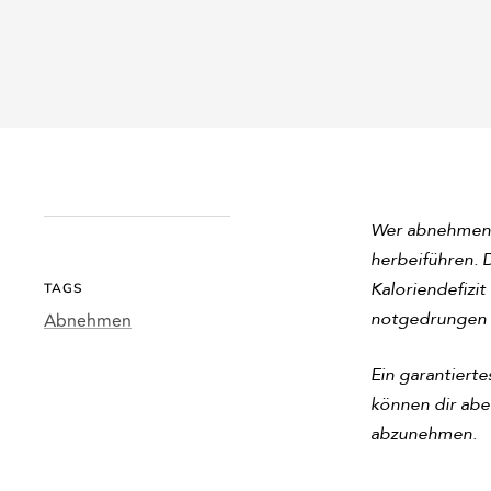
Wer abnehmen u
herbeiführen. D
Kaloriendefizi
TAGS
notgedrungen a
Abnehmen
Ein garantierte
können dir aber
abzunehmen.