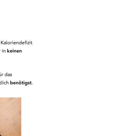
Kaloriendefizit
 in
keinen
ür das
tlich
benötigst
.