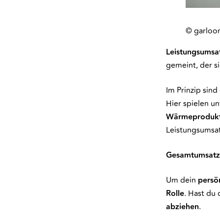
© garloo
Leistungsumsa
gemeint, der s
Im Prinzip sind
Hier spielen u
Wärmeprodukt
Leistungsumsat
Gesamtumsatz
Um dein
persö
Rolle
. Hast du
abziehen
.