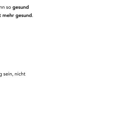
ann so
gesund
t mehr gesund
.
g sein, nicht