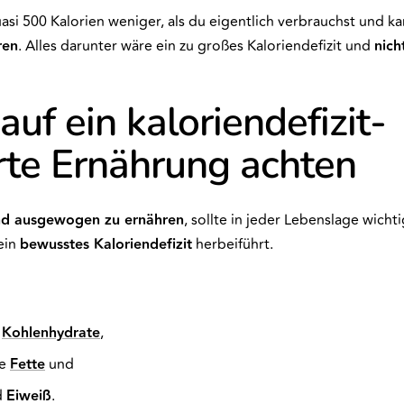
asi 500 Kalorien weniger, als du eigentlich verbrauchst und k
ren
. Alles darunter wäre ein zu großes Kaloriendefizit und
nich
auf ein kaloriendefizit-
rte Ernährung achten
nd ausgewogen zu ernähren
, sollte in jeder Lebenslage wichti
ein
bewusstes Kaloriendefizit
herbeiführt.
e
Kohlenhydrate
,
ge
Fette
und
d
Eiweiß
.