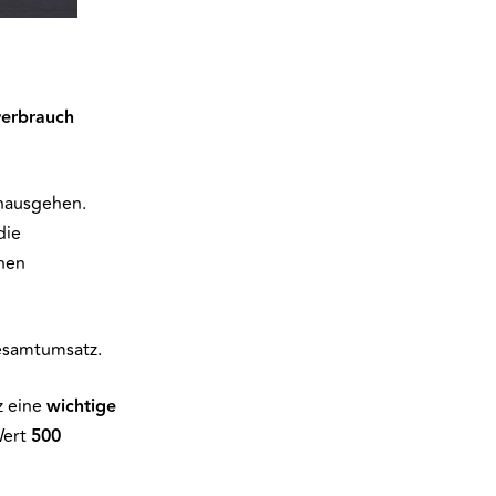
verbrauch
inausgehen.
die
inen
esamtumsatz.
z eine
wichtige
Wert
500