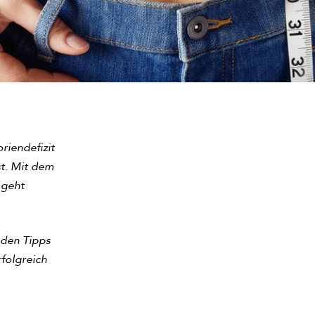
riendefizit
st. Mit dem
 geht
enden Tipps
rfolgreich