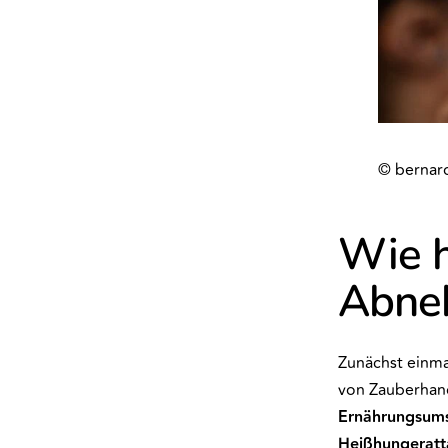
© berna
Wie h
Abne
Zunächst einmal
von Zauberhand
Ernährungsums
Heißhungeratt