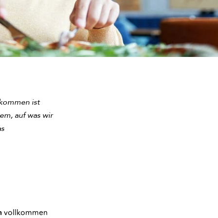
tkommen ist
em, auf was wir
as
n
vollkommen