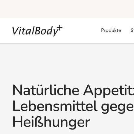
Direkt
zum
Inhalt
VitalBodyPLUS.de
Produkte
S
Natürliche Appetit
Lebensmittel geg
Heißhunger