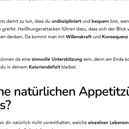
hts damit zu tun, dass du
undiszipliniert
und
bequem
bist, wen
 greifst. Heißhungerattacken führen dazu, dass sich der Blick
ssen denken. Da kommt man mit
Willenskraft
und
Konsequenz
können da eine
sinnvolle Unterstützung
sein, denn am Ende k
s du in deinem
Kaloriendefizit
bleibst.
e natürlichen Appetitz
es?
r dir natürlich nicht vorenthalten, welche
einzelnen Lebensmi