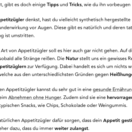
st, gibt es doch einige
Tipps
und
Tricks
, wie du ihn vorbeugen 
petitzügler
denkst, hast du vielleicht synthetisch hergestellte 
nderwirkung vor Augen. Diese gibt es natürlich und deren tat
g ist umstritten.
rt von Appetitzügler soll es hier auch gar nicht gehen. Auf d
sobald alle Stränge reißen. Die
Natur
stellt uns ein gewisses R
petitzüglern
zur Verfügung. Dabei handelt es sich um nichts we
 welche aus den unterschiedlichsten Gründen gegen
Heißhung
en Appetitzügler kannst du sehr gut in eine
gesunde Ernähru
beim
Abnehmen ohne Hunger
. Zudem sind sie eine
hervorrage
 typischen Snacks, wie Chips, Schokolade oder Weingummis.
türlichen Appetitzügler dafür sorgen, dass dein
Appetit gestil
eher dazu, dass du immer
weiter zulangst
.