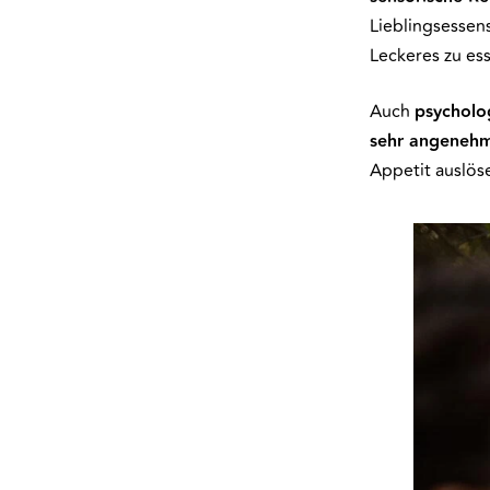
Lieblingsessen
Leckeres zu es
Auch
psycholo
sehr angeneh
Appetit auslös