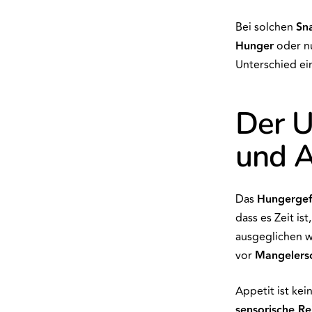
Bei solchen
Sn
Hunger
oder n
Unterschied e
Der U
und A
Das
Hungergef
dass es Zeit i
ausgeglichen w
vor
Mangelers
Appetit ist kei
sensorische Re