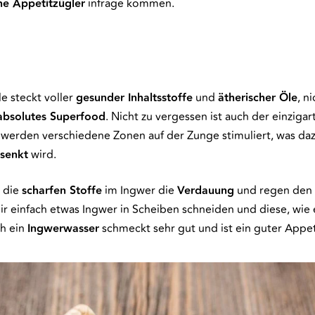
che Appetitzügler
infrage kommen.
e steckt voller
gesunder Inhaltsstoffe
und
ätherischer Öle
, n
absolutes Superfood
. Nicht zu vergessen ist auch der einzigar
werden verschiedene Zonen auf der Zunge stimuliert, was dazu
senkt
wird.
 die
scharfen Stoffe
im Ingwer die
Verdauung
und regen den 
dir einfach etwas Ingwer in Scheiben schneiden und diese, wie 
h ein
Ingwerwasser
schmeckt sehr gut und ist ein guter Appet