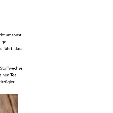
icht umsonst
tige
 führt, dass
Stoffwechsel
einen Tee
itzügler.