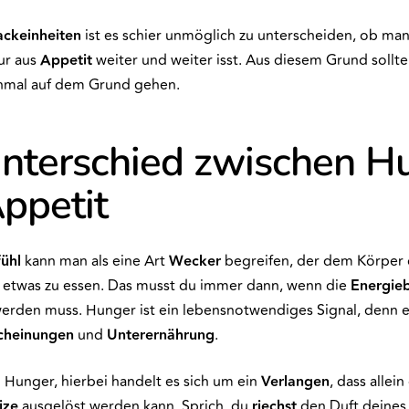
ackeinheiten
ist es schier unmöglich zu unterscheiden, ob man
ur aus
Appetit
weiter und weiter isst. Aus diesem Grund sollt
inmal auf dem Grund gehen.
nterschied zwischen H
ppetit
ühl
kann man als eine Art
Wecker
begreifen, der dem Körper d
st, etwas zu essen. Das musst du immer dann, wenn die
Energieb
erden muss. Hunger ist ein lebensnotwendiges Signal, denn e
cheinungen
und
Unterernährung
.
n Hunger, hierbei handelt es sich um ein
Verlangen
, dass allei
ize
ausgelöst werden kann. Sprich, du
riechst
den Duft deines