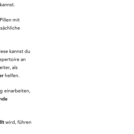
kannst.
Pillen mit
sächliche
iese kannst du
epertoire an
iter, als
er
helfen.
ng
einarbeiten,
nde
lt
wird, führen