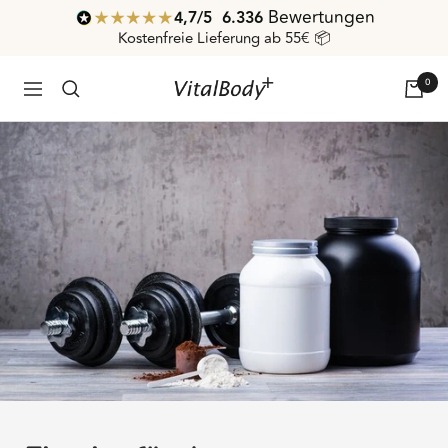
Direkt
Bewertungen
4,7
/ 5
6.336
zum
Kostenfreie Lieferung ab 55€ 📦
Inhalt
0
VitalBodyPLUS.de
Navigation