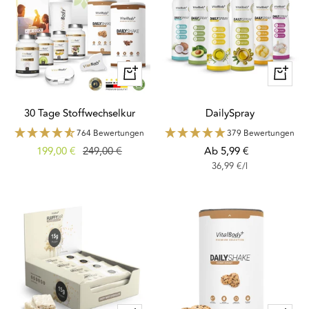
Schnellansicht
Schnella
30 Tage Stoffwechselkur
DailySpray
764 Bewertungen
379 Bewertungen
Angebotspreis
Regulärer
Angebotspreis
199,00 €
249,00 €
Ab 5,99 €
36,99 €
/
l
Preis