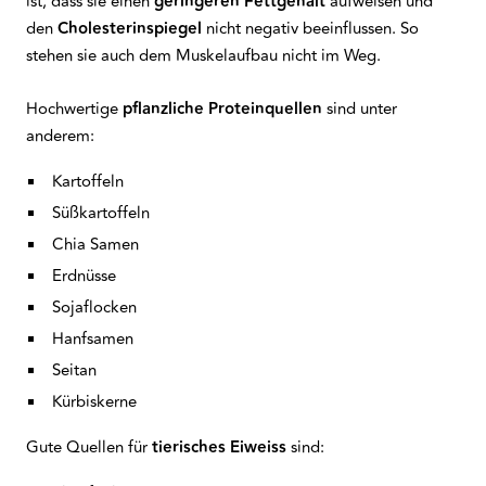
ist, dass sie einen
geringeren Fettgehalt
aufweisen und
den
Cholesterinspiegel
nicht negativ beeinflussen. So
stehen sie auch dem Muskelaufbau nicht im Weg.
Hochwertige
pflanzliche Proteinquellen
sind unter
anderem:
Kartoffeln
Süßkartoffeln
Chia Samen
Erdnüsse
Sojaflocken
Hanfsamen
Seitan
Kürbiskerne
Gute Quellen für
tierisches Eiweiss
sind: