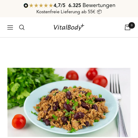
Direkt
Bewertungen
4,7
/ 5
6.325
zum
Kostenfreie Lieferung ab 55€ 📦
Inhalt
0
VitalBodyPLUS.de
Navigation