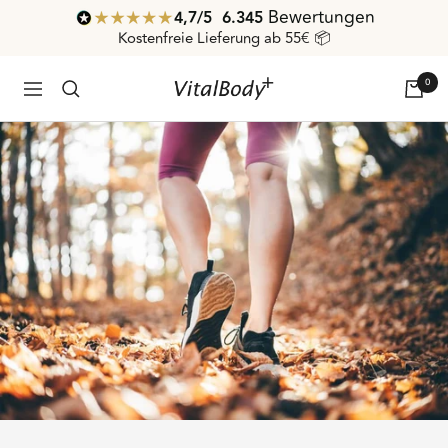
Direkt
Bewertungen
4,7
/ 5
6.345
zum
Kostenfreie Lieferung ab 55€ 📦
Inhalt
0
VitalBodyPLUS.de
Navigation