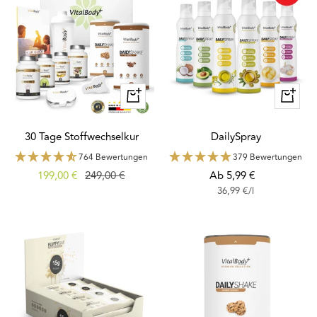
Schnellansicht
Schnella
30 Tage Stoffwechselkur
DailySpray
764 Bewertungen
379 Bewertungen
Angebotspreis
Regulärer
Angebotspreis
199,00 €
249,00 €
Ab 5,99 €
36,99 €
/
l
Preis