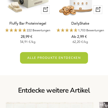
Schnellansicht
Schnella
Fluffy Bar Proteinriegel
DailyShake
222 Bewertungen
1,703 Bewertungen
Angebotspreis
Angebotspreis
28,99 €
Ab 2,99 €
54,91 €
/
kg
62,20 €
/
kg
ALLE PRODUKTE ENTDECKEN
Entdecke weitere Artikel