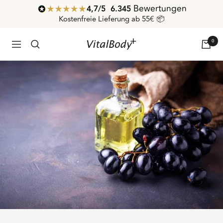
Direkt
Bewertungen
4,7
/ 5
6.345
zum
Kostenfreie Lieferung ab 55€ 📦
Inhalt
0
VitalBodyPLUS.de
Navigation