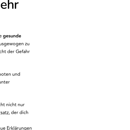
mehr
ne
gesunde
 ausgewogen zu
cht der Gefahr
rboten und
unter
t nicht nur
satz
, der dich
aue Erklärungen