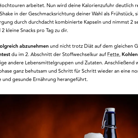
Hochtouren arbeitet. Nun wird deine Kalorienzufuhr deutlich r
yShake in der Geschmacksrichtung deiner Wahl als Frühstück, s
rgung durch durchdacht kombinierte Kapseln und nimmst 2 s
2 kleine Snacks pro Tag zu dir.
folgreich
abzunehmen
und nicht trotz Diät auf dem gleichen 
htest
du im 2. Abschnitt der Stoffwechselkur auf
Fette
,
Kohlen
ige andere Lebensmittelgruppen und Zutaten. Anschließend wi
phase ganz behutsam und Schritt für Schritt wieder an eine no
he und gesunde Ernährung herangeführt.