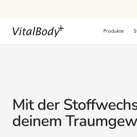
Direkt
zum
Inhalt
VitalBodyPLUS.de
Produkte
S
Mit der Stoffwechs
deinem Traumgew