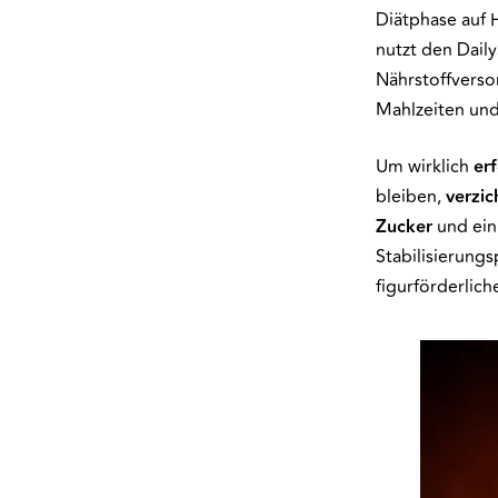
Diätphase auf 
nutzt den Dail
Nährstoffverso
Mahlzeiten und 
Um wirklich
er
bleiben,
verzic
Zucker
und ein
Stabilisierungs
figurförderlic