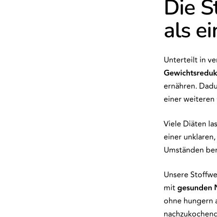
Die S
als ei
Unterteilt in v
Gewichtsreduk
ernähren. Dadu
einer weiteren
Viele Diäten l
einer unklaren,
Umständen bere
Unsere Stoffwe
mit
gesunden
ohne hungern a
nachzukochende