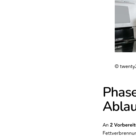
© twenty
Phase
Ablau
An
2 Vorberei
Fettverbrennun