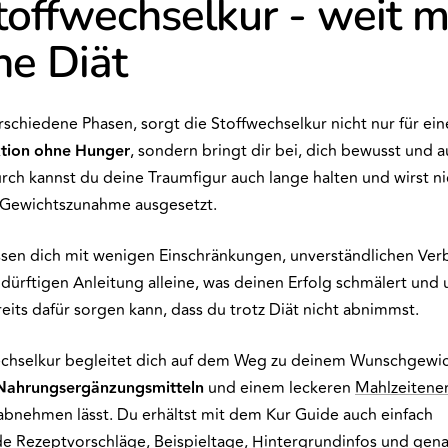
toffwechselkur - weit 
ne Diät
erschiedene Phasen, sorgt die Stoffwechselkur nicht nur für ei
tion
ohne
Hunger
, sondern bringt dir bei, dich bewusst und
rch kannst du deine Traumfigur auch lange halten und wirst ni
 Gewichtszunahme ausgesetzt.
assen dich mit wenigen Einschränkungen, unverständlichen Ve
 dürftigen Anleitung alleine, was deinen Erfolg schmälert und 
its dafür sorgen kann, dass du trotz Diät nicht abnimmst.
chselkur begleitet dich auf dem Weg zu deinem Wunschgewich
Nahrungsergänzungsmitteln
und einem leckeren
Mahlzeitener
bnehmen lässt. Du erhältst mit dem Kur Guide auch einfach
 Rezeptvorschläge, Beispieltage, Hintergrundinfos und gen