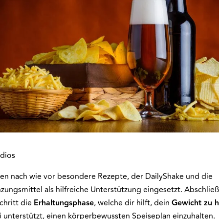
dios
en nach wie vor besondere Rezepte, der DailyShake und die
ungsmittel als hilfreiche Unterstützung eingesetzt. Abschließ
Schritt die
Erhaltungsphase
, welche dir hilft, dein
Gewicht zu h
i unterstützt, einen körperbewussten Speiseplan einzuhalten.