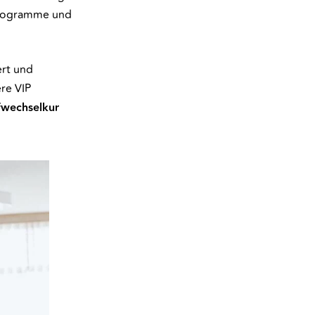
Programme und
ert und
re VIP
fwechselkur