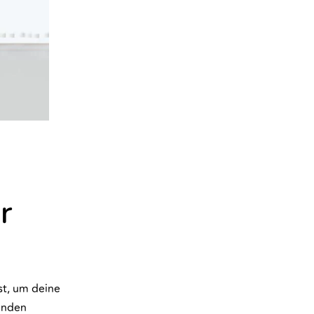
r
st, um deine
genden