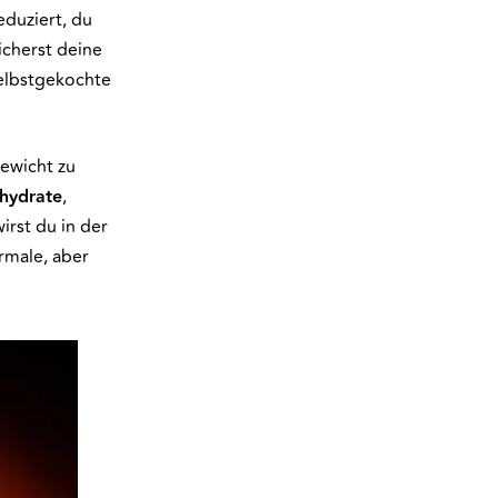
eduziert, du
icherst deine
elbstgekochte
Gewicht zu
hydrate
,
rst du in der
rmale, aber