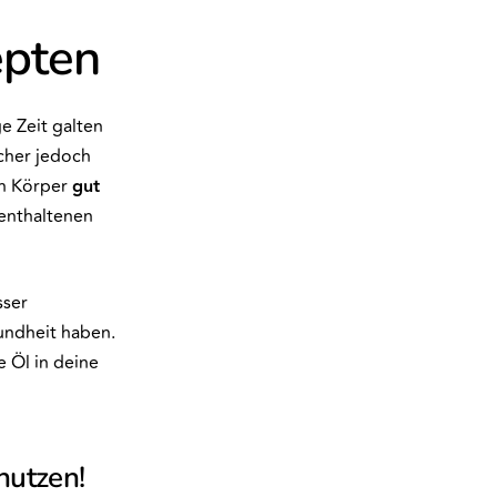
epten
ge Zeit galten
scher jedoch
en Körper
gut
 enthaltenen
ser
undheit haben.
e Öl in deine
nutzen!