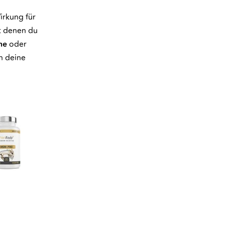
irkung für
t denen du
ne
oder
n deine