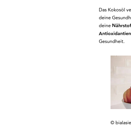
Das Kokosöl ve
deine Gesundhe
deine
Nährsto
Antioxidantien
Gesundheit.
© bialasi