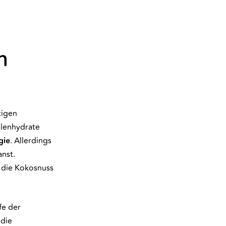
m
tigen
hlenhydrate
gie
. Allerdings
anst.
r die Kokosnuss
fe der
 die