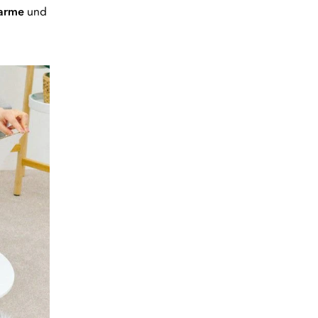
arme
und