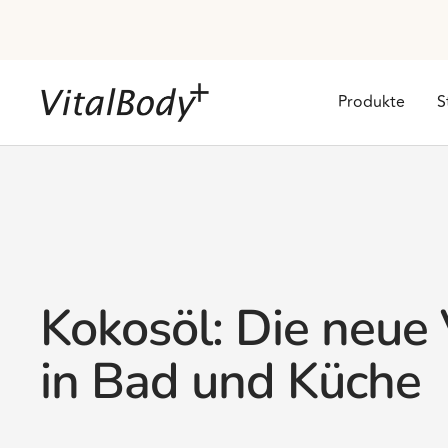
Direkt
zum
Inhalt
VitalBodyPLUS.de
Produkte
S
Kokosöl: Die neue 
in Bad und Küche