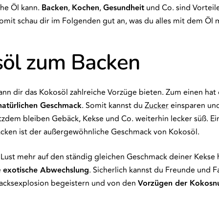
che Öl kann.
Backen
,
Kochen
,
Gesundheit
und Co. sind Vorteil
Somit schau dir im Folgenden gut an, was du alles mit dem Öl 
öl zum Backen
nn dir das Kokosöl zahlreiche Vorzüge bieten. Zum einen hat 
natürlichen Geschmack
. Somit kannst du
Zucker
einsparen und
otzdem bleiben Gebäck, Kekse und Co. weiterhin lecker süß. Ei
acken ist der außergewöhnliche Geschmack von Kokosöl.
Lust mehr auf den ständig gleichen Geschmack deiner Kekse ha
e
exotische Abwechslung
. Sicherlich kannst du Freunde und F
cksexplosion begeistern und von den
Vorzügen der Kokosn