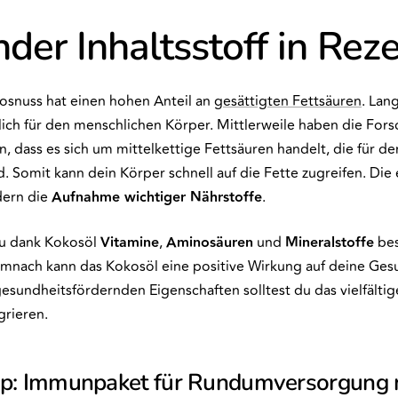
der Inhaltsstoff in Rez
osnuss hat einen hohen Anteil an
gesättigten Fettsäuren
. Lan
dlich für den menschlichen Körper. Mittlerweile haben die For
, dass es sich um mittelkettige Fettsäuren handelt, die für d
d. Somit kann dein Körper schnell auf die Fette zugreifen. Die
dern die
Aufnahme wichtiger Nährstoffe
.
du dank Kokosöl
Vitamine
,
Aminosäuren
und
Mineralstoffe
bes
nach kann das Kokosöl eine positive Wirkung auf deine Ges
esundheitsfördernden Eigenschaften solltest du das vielfältig
grieren.
pp: Immunpaket für Rundumversorgung 