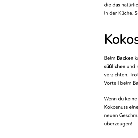
die das natürli
in der Küche. 
Kokos
Beim
Backen
ka
süßlichen
und
verzichten. Tr
Vorteil beim B
Wenn du keine 
Kokosnuss ein
neuen Geschma
überzeugen!