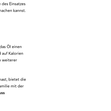
e des Einsatzes
machen kannst.
das Öl einen
 auf Kalorien
n weiterer
st, bietet die
amilie mit der
uss