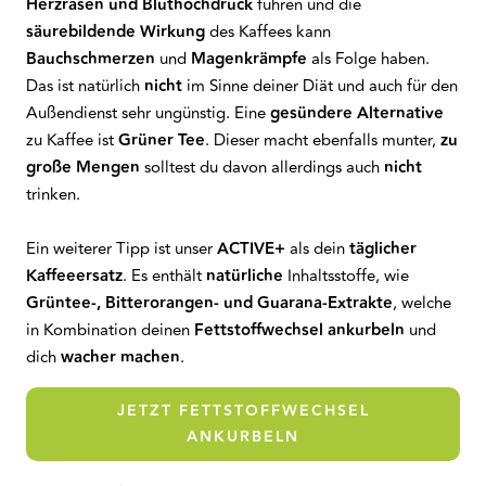
Herzrasen und Bluthochdruck
führen und die
säurebildende Wirkung
des Kaffees kann
Bauchschmerzen
und
Magenkrämpfe
als Folge haben.
Das ist natürlich
nicht
im Sinne deiner Diät und auch für den
Außendienst sehr ungünstig. Eine
gesündere Alternative
zu Kaffee ist
Grüner Tee
. Dieser macht ebenfalls munter,
zu
große Mengen
solltest du davon allerdings auch
nicht
trinken.
Ein weiterer Tipp ist unser
ACTIVE+
als dein
täglicher
Kaffeeersatz
. Es enthält
natürliche
Inhaltsstoffe, wie
Grüntee-, Bitterorangen- und Guarana-Extrakte
, welche
in Kombination deinen
Fettstoffwechsel ankurbeln
und
dich
wacher machen
.
JETZT FETTSTOFFWECHSEL
ANKURBELN