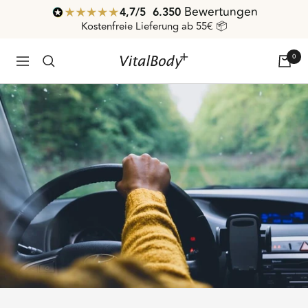
Direkt
Bewertungen
4,7
/ 5
6.350
zum
Kostenfreie Lieferung ab 55€ 📦
Inhalt
0
VitalBodyPLUS.de
Navigation