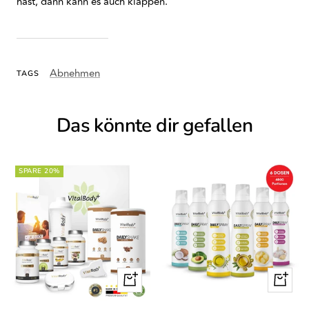
hast, dann kann es auch klappen.
Abnehmen
TAGS
Das könnte dir gefallen
SPARE 20%
Schnellansicht
Schnella