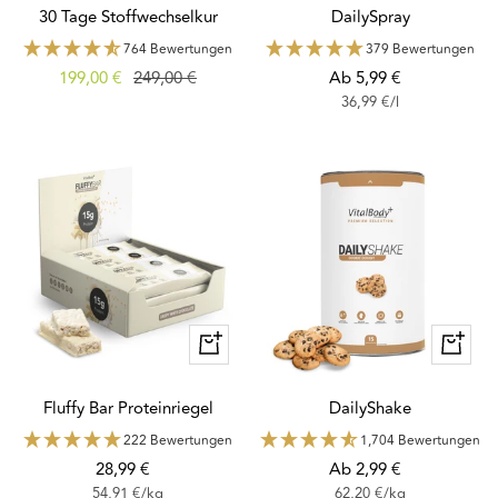
30 Tage Stoffwechselkur
DailySpray
764 Bewertungen
379 Bewertungen
Angebotspreis
Regulärer
Angebotspreis
199,00 €
249,00 €
Ab 5,99 €
36,99 €
/
l
Preis
Schnellansicht
Schnella
Fluffy Bar Proteinriegel
DailyShake
222 Bewertungen
1,704 Bewertungen
Angebotspreis
Angebotspreis
28,99 €
Ab 2,99 €
54,91 €
/
kg
62,20 €
/
kg