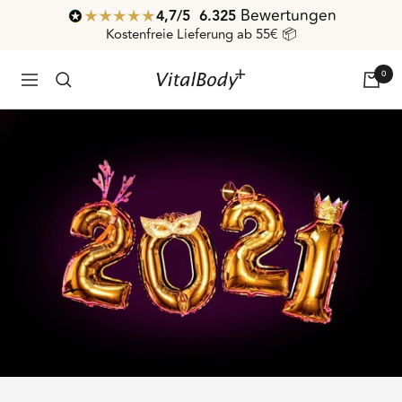
Direkt
Bewertungen
4,7
/ 5
6.325
zum
Kostenfreie Lieferung ab 55€ 📦
Inhalt
0
VitalBodyPLUS.de
Navigation