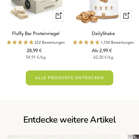
Schnellansicht
Schnella
Fluffy Bar Proteinriegel
DailyShake
222 Bewertungen
1,700 Bewertungen
Angebotspreis
Angebotspreis
28,99 €
Ab 2,99 €
54,91 €
/
kg
62,20 €
/
kg
ALLE PRODUKTE ENTDECKEN
Entdecke weitere Artikel