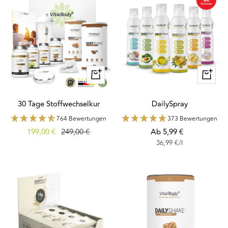
Schnellansicht
Schnella
30 Tage Stoffwechselkur
DailySpray
764 Bewertungen
373 Bewertungen
Angebotspreis
Regulärer
Angebotspreis
199,00 €
249,00 €
Ab 5,99 €
36,99 €
/
l
Preis