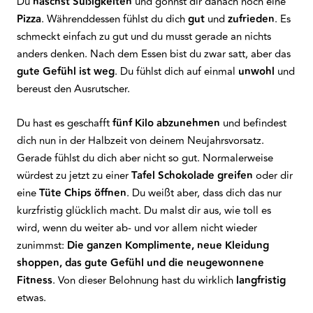
Du
naschst Süßigkeiten
und gönnst dir danach noch eine
Pizza
. Währenddessen fühlst du dich
gut
und
zufrieden
. Es
schmeckt einfach zu gut und du musst gerade an nichts
anders denken. Nach dem Essen bist du zwar satt, aber das
gute Gefühl ist weg
. Du fühlst dich auf einmal
unwohl
und
bereust den Ausrutscher.
Du hast es geschafft
fünf Kilo abzunehmen
und befindest
dich nun in der Halbzeit von deinem Neujahrsvorsatz.
Gerade fühlst du dich aber nicht so gut. Normalerweise
würdest zu jetzt zu einer
Tafel Schokolade greifen
oder dir
eine
Tüte Chips öffnen
. Du weißt aber, dass dich das nur
kurzfristig glücklich macht. Du malst dir aus, wie toll es
wird, wenn du weiter ab- und vor allem nicht wieder
zunimmst:
Die ganzen Komplimente, neue Kleidung
shoppen, das gute Gefühl und die neugewonnene
Fitness
. Von dieser Belohnung hast du wirklich
langfristig
etwas.