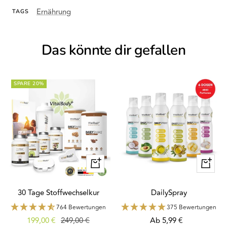
Ernährung
TAGS
Das könnte dir gefallen
SPARE 20%
Schnellansicht
Schnella
30 Tage Stoffwechselkur
DailySpray
764 Bewertungen
375 Bewertungen
Angebotspreis
Regulärer
Angebotspreis
199,00 €
249,00 €
Ab 5,99 €