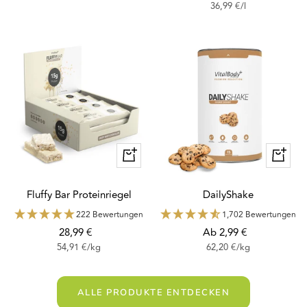
36,99 €
/
l
Preis
Schnellansicht
Schnella
Fluffy Bar Proteinriegel
DailyShake
222 Bewertungen
1,702 Bewertungen
Angebotspreis
Angebotspreis
28,99 €
Ab 2,99 €
54,91 €
/
kg
62,20 €
/
kg
ALLE PRODUKTE ENTDECKEN