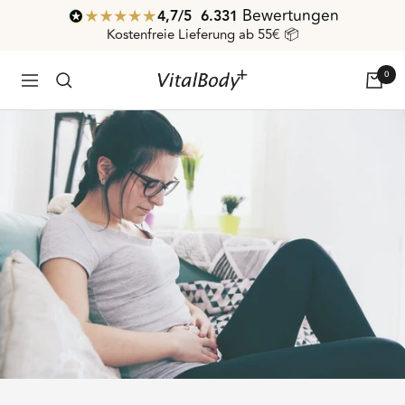
Direkt
Bewertungen
4,7
/ 5
6.331
zum
Kostenfreie Lieferung ab 55€ 📦
Inhalt
0
VitalBodyPLUS.de
Navigation