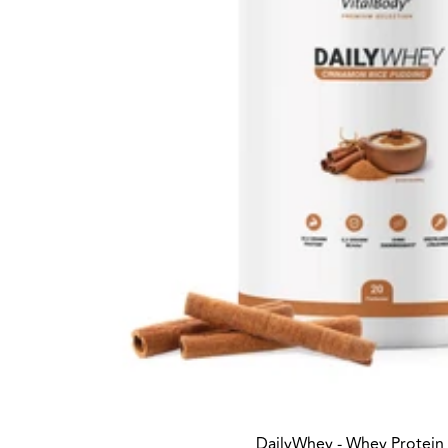
DailyWhey - Whey Protein