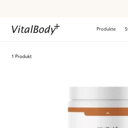
Direkt
zum
Inhalt
VitalBodyPLUS.de
Produkte
S
1 Produkt