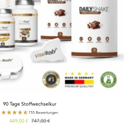
90 Tage Stoffwechselkur
755 Bewertungen
Angebotspreis
Regulärer
449,00 €
747,00 €
Preis