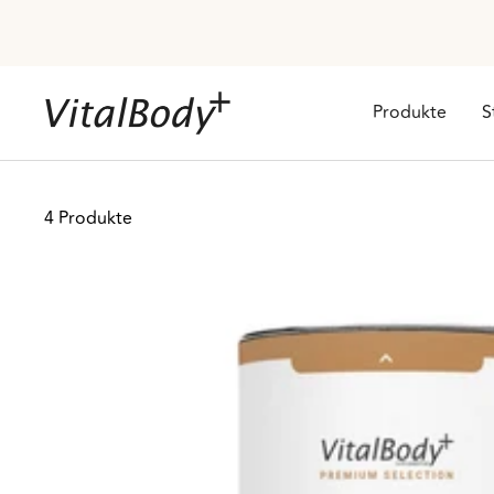
Direkt
zum
Inhalt
VitalBodyPLUS.de
Produkte
S
4 Produkte