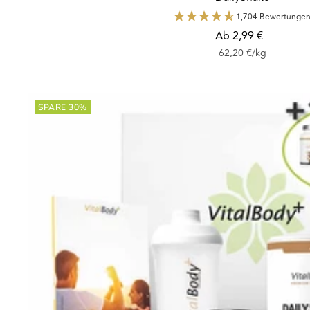
1,704 Bewertunge
Angebotspreis
Ab 2,99 €
62,20 €
/
kg
SPARE 30%