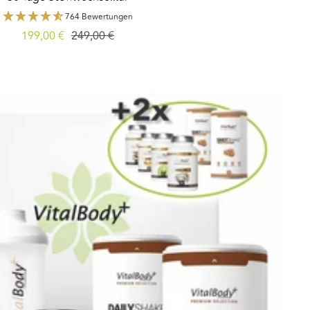
764 Bewertungen
Angebotspreis
Regulärer
199,00 €
249,00 €
Preis