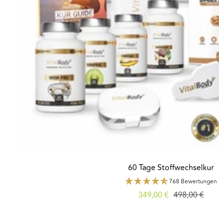
60 Tage Stoffwechselkur
768 Bewertungen
Angebotspreis
Regulärer
349,00 €
498,00 €
Preis