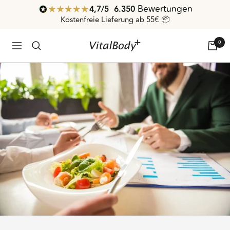
Direkt
Bewertungen
4,7
/ 5
6.350
zum
Kostenfreie Lieferung ab 55€ 📦
Inhalt
0
VitalBodyPLUS.de
Navigation