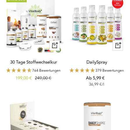
Schnellansicht
Schnella
30 Tage Stoffwechselkur
DailySpray
764 Bewertungen
379 Bewertungen
Angebotspreis
Regulärer
Angebotspreis
199,00 €
249,00 €
Ab 5,99 €
36,99 €
/
l
Preis