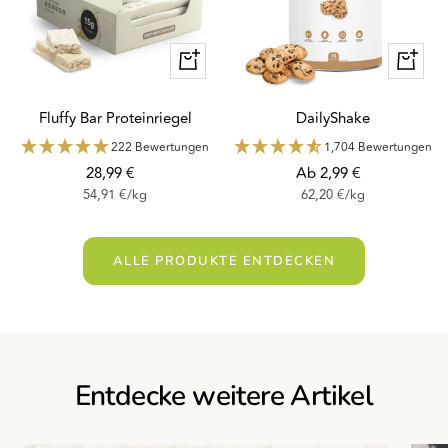
Schnellansicht
Schnella
Fluffy Bar Proteinriegel
DailyShake
222 Bewertungen
1,704 Bewertungen
Angebotspreis
Angebotspreis
28,99 €
Ab 2,99 €
54,91 €
/
kg
62,20 €
/
kg
ALLE PRODUKTE ENTDECKEN
Entdecke weitere Artikel