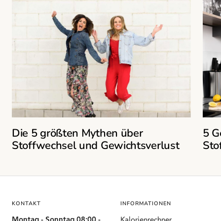
Die 5 größten Mythen über
5 G
Stoffwechsel und Gewichtsverlust
Sto
KONTAKT
INFORMATIONEN
Montag - Sonntag 08:00 -
Kalorienrechner