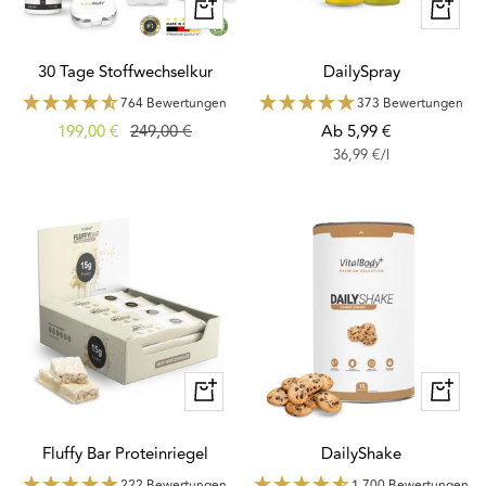
Schnellansicht
Schnella
30 Tage Stoffwechselkur
DailySpray
764 Bewertungen
373 Bewertungen
Angebotspreis
Regulärer
Angebotspreis
199,00 €
249,00 €
Ab 5,99 €
36,99 €
/
l
Preis
Schnellansicht
Schnella
Fluffy Bar Proteinriegel
DailyShake
222 Bewertungen
1,700 Bewertungen