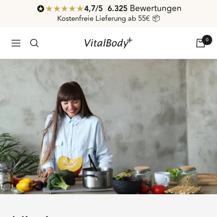
Direkt
Bewertungen
4,7
/ 5
6.325
zum
Kostenfreie Lieferung ab 55€ 📦
Inhalt
0
VitalBodyPLUS.de
Navigation