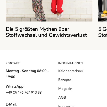
Die 5 größten Mythen über
5 G
Stoffwechsel und Gewichtsverlust
Sto
KONTAKT
INFORMATIONEN
Montag - Sonntag 08:00 -
Kalorienrechner
19:00
Rezepte
WhatsApp:
Magazin
+49 (0) 176 767 913 89
AGB
E-Mail:
Impressum