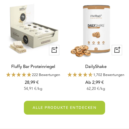
Schnellansicht
Schnella
Fluffy Bar Proteinriegel
DailyShake
222 Bewertungen
1,702 Bewertungen
Angebotspreis
Angebotspreis
28,99 €
Ab 2,99 €
54,91 €
/
kg
62,20 €
/
kg
ALLE PRODUKTE ENTDECKEN