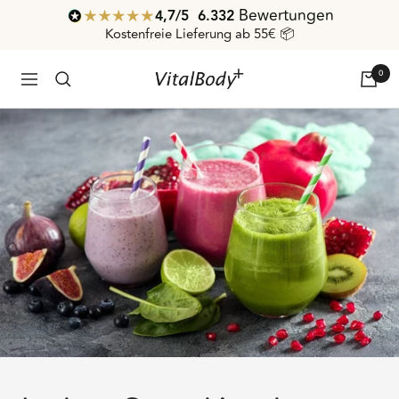
Direkt
Bewertungen
4,7
/ 5
6.332
zum
Kostenfreie Lieferung ab 55€ 📦
Inhalt
0
VitalBodyPLUS.de
Navigation