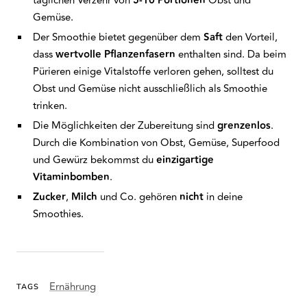
täglichen Verzehr von
5-10 Portionen
Obst und
Gemüse.
Der Smoothie bietet gegenüber dem
Saft
den Vorteil,
dass
wertvolle Pflanzenfasern
enthalten sind. Da beim
Pürieren einige Vitalstoffe verloren gehen, solltest du
Obst und Gemüse nicht ausschließlich als Smoothie
trinken.
Die Möglichkeiten der Zubereitung sind
grenzenlos
.
Durch die Kombination von Obst, Gemüse, Superfood
und Gewürz bekommst du
einzigartige
Vitaminbomben
.
Zucker
,
Milch
und Co. gehören
nicht
in deine
Smoothies.
Ernährung
TAGS