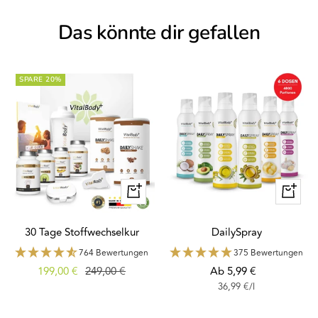
Das könnte dir gefallen
SPARE 20%
Schnellansicht
Schnella
30 Tage Stoffwechselkur
DailySpray
764 Bewertungen
375 Bewertungen
Angebotspreis
Regulärer
Angebotspreis
199,00 €
249,00 €
Ab 5,99 €
36,99 €
/
l
Preis