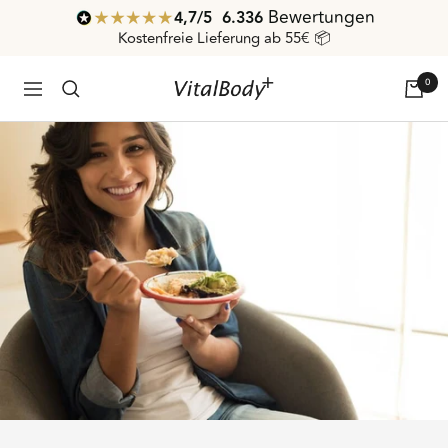
Direkt
Bewertungen
4,7
/ 5
6.336
zum
Kostenfreie Lieferung ab 55€ 📦
Inhalt
0
VitalBodyPLUS.de
Navigation