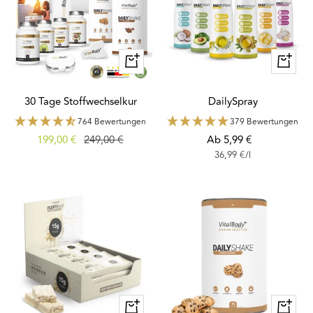
Schnellansicht
Schnella
30 Tage Stoffwechselkur
DailySpray
764 Bewertungen
379 Bewertungen
Angebotspreis
Regulärer
Angebotspreis
199,00 €
249,00 €
Ab 5,99 €
36,99 €
/
l
Preis
Schnellansicht
Schnella