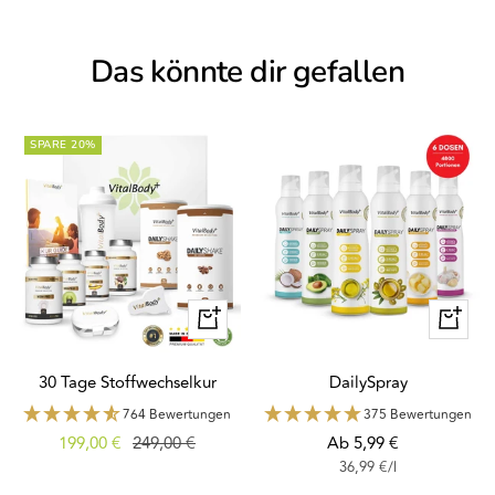
Das könnte dir gefallen
SPARE 20%
Schnellansicht
Schnella
30 Tage Stoffwechselkur
DailySpray
764 Bewertungen
375 Bewertungen
Angebotspreis
Regulärer
Angebotspreis
199,00 €
249,00 €
Ab 5,99 €
36,99 €
/
l
Preis