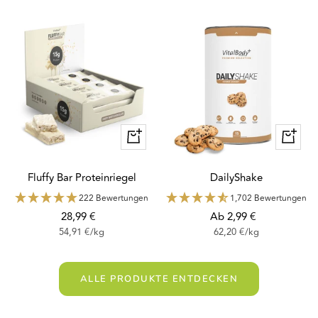
Schnellansicht
Schnella
Fluffy Bar Proteinriegel
DailyShake
222 Bewertungen
1,702 Bewertungen
Angebotspreis
Angebotspreis
28,99 €
Ab 2,99 €
54,91 €
/
kg
62,20 €
/
kg
ALLE PRODUKTE ENTDECKEN