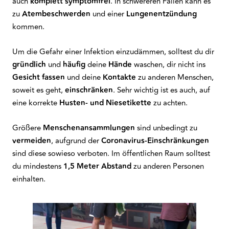
auch
komplett
symptomfrei
. In schwereren Fällen kann es
zu
Atembeschwerden
und einer
Lungenentzündung
kommen.
Um die Gefahr einer Infektion einzudämmen, solltest du dir
gründlich
und
häufig
deine
Hände
waschen, dir nicht ins
Gesicht
fassen
und deine
Kontakte
zu anderen Menschen,
soweit es geht,
einschränken
. Sehr wichtig ist es auch, auf
eine korrekte
Husten- und Niesetikette
zu achten.
Größere
Menschenansammlungen
sind unbedingt zu
vermeiden
, aufgrund der
Coronavirus-Einschränkungen
sind diese sowieso verboten. Im öffentlichen Raum solltest
du mindestens
1,5 Meter Abstand
zu anderen Personen
einhalten.