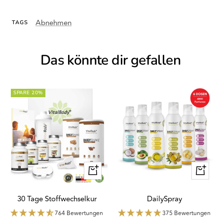
Abnehmen
TAGS
Das könnte dir gefallen
SPARE 20%
Schnellansicht
Schnella
30 Tage Stoffwechselkur
DailySpray
764 Bewertungen
375 Bewertungen