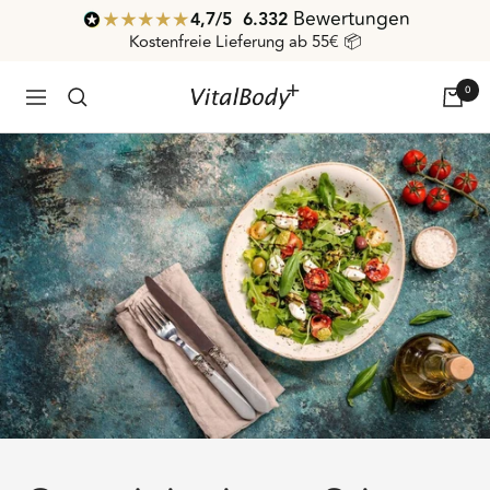
Direkt
Bewertungen
4,7
/ 5
6.332
zum
Kostenfreie Lieferung ab 55€ 📦
Inhalt
0
VitalBodyPLUS.de
Navigation