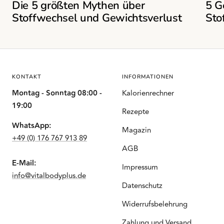
Die 5 größten Mythen über
5 G
Stoffwechsel und Gewichtsverlust
Sto
KONTAKT
INFORMATIONEN
Montag - Sonntag 08:00 -
Kalorienrechner
19:00
Rezepte
WhatsApp:
Magazin
+49 (0) 176 767 913 89
AGB
E-Mail:
Impressum
info@vitalbodyplus.de
Datenschutz
Widerrufsbelehrung
Zahlung und Versand