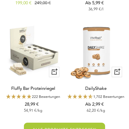
Angebotspreis
Regulärer
Angebotspreis
199,00 €
249,00 €
Ab 5,99 €
36,99 €
/
l
Preis
Schnellansicht
Schnella
Fluffy Bar Proteinriegel
DailyShake
222 Bewertungen
1,702 Bewertungen
Angebotspreis
Angebotspreis
28,99 €
Ab 2,99 €
54,91 €
/
kg
62,20 €
/
kg