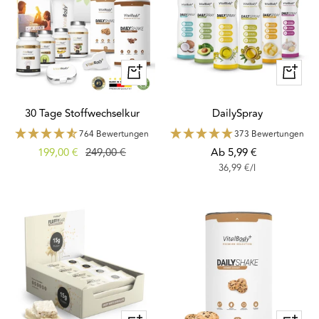
Schnellansicht
Schnella
30 Tage Stoffwechselkur
DailySpray
764 Bewertungen
373 Bewertungen
Angebotspreis
Regulärer
Angebotspreis
199,00 €
249,00 €
Ab 5,99 €
36,99 €
/
l
Preis