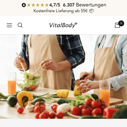
Direkt
Bewertungen
4,7
/ 5
6.307
zum
Kostenfreie Lieferung ab 55€ 📦
Inhalt
0
VitalBodyPLUS.de
Navigation